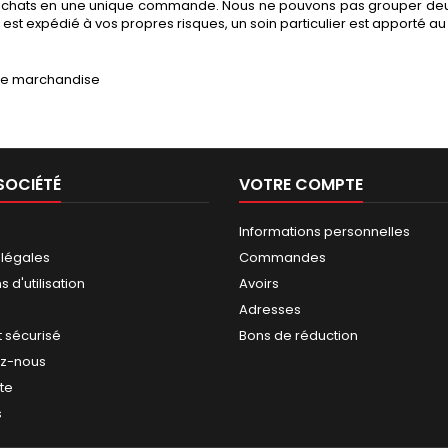
chats en une unique commande. Nous ne pouvons pas grouper deux
 est expédié à vos propres risques, un soin particulier est apporté au 
 de marchandise
SOCIÉTÉ
VOTRE COMPTE
Informations personnelles
 légales
Commandes
 d'utilisation
Avoirs
Adresses
 sécurisé
Bons de réduction
ez-nous
ite
s