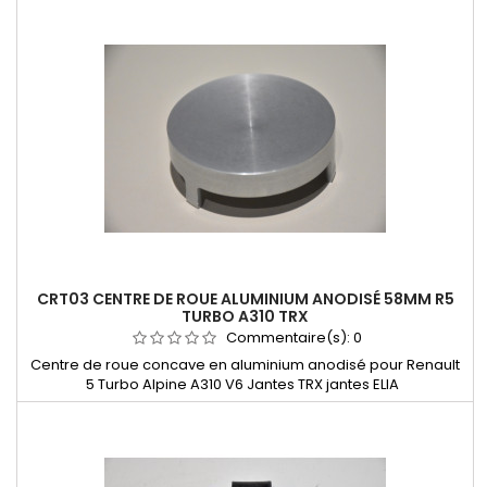
AD14 ALLUMEUR RENAULT 8 GORDINI DUCELLIER 4136
R230 ORIGINE
Commentaire(s):
0
Allumeur Ducellier 4136 R230 origine Renault 8 Gordini 1100 et
1300 type R1134 et R1135
CRT03 CENTRE DE ROUE ALUMINIUM ANODISÉ 58MM R5
TURBO A310 TRX
Commentaire(s):
0