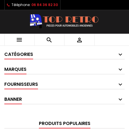
Téléphone:
06 84 36 82 30



CATÉGORIES
MARQUES
FOURNISSEURS
BANNER