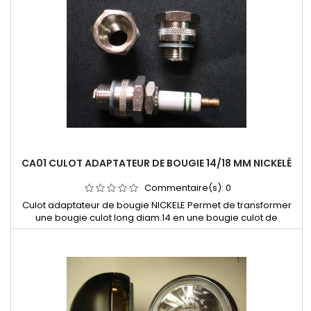
Commentaire(s):
0
Ecrou de roue 12 x 125 Amil à bague mobile portée conique
60° 104/204/304/504 phase 1/505/SAMBA/GS
CA01 CULOT ADAPTATEUR DE BOUGIE 14/18 MM NICKELÉ
Commentaire(s):
0
Culot adaptateur de bougie NICKELE Permet de transformer
une bougie culot long diam.14 en une bougie culot de