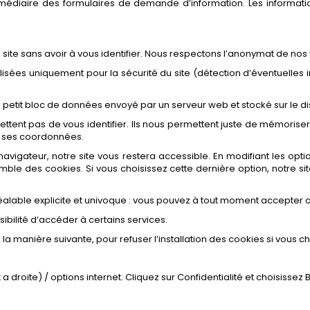
édiaire des formulaires de demande d’information. Les informations
site sans avoir à vous identifier. Nous respectons l’anonymat de nos vi
ilisées uniquement pour la sécurité du site (détection d’éventuelles 
n petit bloc de données envoyé par un serveur web et stocké sur le di
ttent pas de vous identifier. Ils nous permettent juste de mémoriser l
ois ses coordonnées.
navigateur, notre site vous restera accessible. En modifiant les op
nsemble des cookies. Si vous choisissez cette dernière option, notre s
alable explicite et univoque : vous pouvez à tout moment accepter o
sibilité d’accéder à certains services.
 manière suivante, pour refuser l’installation des cookies si vous ch
roite) / options internet. Cliquez sur Confidentialité et choisissez B