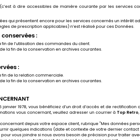
(c’est à dire accessibles de manière courante par les services 
es qui présentent encore pour les services concernés un intérêt a
règles de prescription applicables) n’est réalisé pour ces Données.
 conservées :
fin de l’utilisation des commandes du client.
e la fin de la conservation en archives courantes.
rvées :
fin de la relation commerciale.
e la fin de la conservation en archives courantes.
ONCERNANT
 janvier 1978, vous bénéficiez d’un droit d’accès et de rectification
mations vous concernant, veuillez adresser un courrier à
Top Retro
oncernant depuis votre espace client, rubrique "Mes données perso
rnir quelques indications (date et contexte de votre dernier contac
our vous joindre si nous avons besoin de précision pour traiter ave