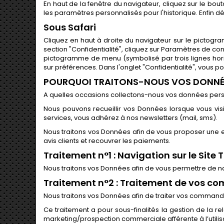
En haut de la fenêtre du navigateur, cliquez sur le bouto
les paramètres personnalisés pour l'historique. Enfin 
Sous Safari
Cliquez en haut à droite du navigateur sur le pictog
section "Confidentialité", cliquez sur Paramètres de co
pictogramme de menu (symbolisé par trois lignes horiz
sur préférences. Dans l'onglet "Confidentialité", vous p
POURQUOI TRAITONS-NOUS VOS DONNÉ
A quelles occasions collectons-nous vos données pers
Nous pouvons recueillir vos Données lorsque vous visi
services, vous adhérez à nos newsletters (mail, sms).
Nous traitons vos Données afin de vous proposer une exp
avis clients et recouvrer les paiements.
Traitement n°1 : Navigation sur le Site 
Nous traitons vos Données afin de vous permettre de na
Traitement n°2 : Traitement de vos 
Nous traitons vos Données afin de traiter vos command
Ce traitement a pour sous-finalités la gestion de la r
marketing/prospection commerciale afférente à l’utilisa