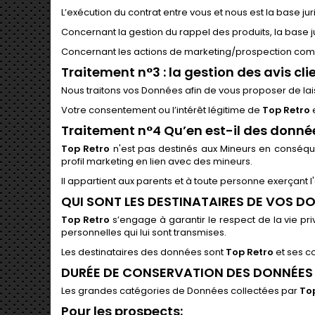
L’exécution du contrat entre vous et nous est la base ju
Concernant la gestion du rappel des produits, la base ju
Concernant les actions de marketing/prospection commer
Traitement n°3 : la gestion des avis cli
Nous traitons vos Données afin de vous proposer de lais
Votre consentement ou l’intérêt légitime de
Top Retro
e
Traitement n°4 Qu’en est-il des donné
Top Retro
n'est pas destinés aux Mineurs en consé
profil marketing en lien avec des mineurs.
Il appartient aux parents et à toute personne exerçant l'a
QUI SONT LES DESTINATAIRES DE VOS D
Top Retro
s’engage à garantir le respect de la vie privé
personnelles qui lui sont transmises.
Les destinataires des données sont
Top Retro
et ses c
DURÉE DE CONSERVATION DES DONNÉES
Les grandes catégories de Données collectées par
To
Pour les prospects: