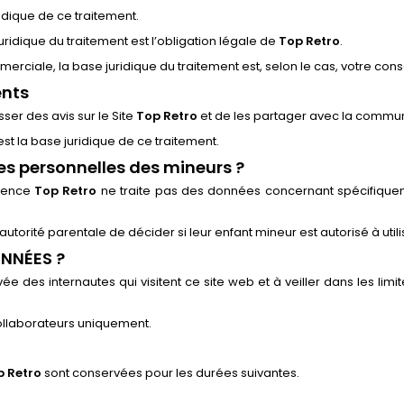
ridique de ce traitement.
ridique du traitement est l’obligation légale de
Top Retro
.
ciale, la base juridique du traitement est, selon le cas, votre cons
ents
ser des avis sur le Site
Top Retro
et de les partager avec la commun
st la base juridique de ce traitement.
es personnelles des mineurs ?
quence
Top Retro
ne traite pas des données concernant spécifique
utorité parentale de décider si leur enfant mineur est autorisé à utilis
ONNÉES ?
e des internautes qui visitent ce site web et à veiller dans les limite
ollaborateurs uniquement.
p Retro
sont conservées pour les durées suivantes.