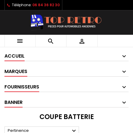
Téléphone:
06 84 36 82 30



ACCUEIL
MARQUES
FOURNISSEURS
BANNER
COUPE BATTERIE

Pertinence