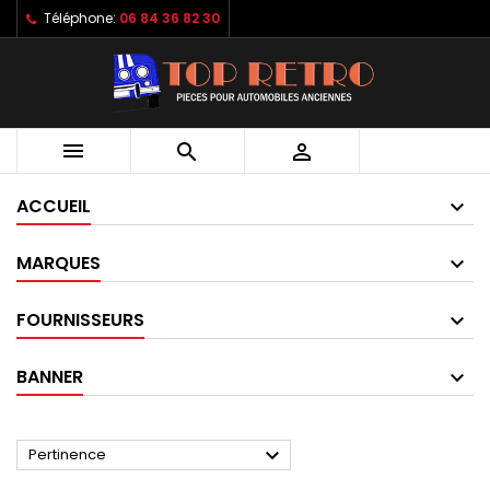
Téléphone:
06 84 36 82 30



ACCUEIL
MARQUES
FOURNISSEURS
BANNER

Pertinence