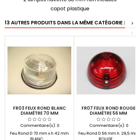
capot plastique
13 AUTRES PRODUITS DANS LA MÊME CATÉGORIE :
>
<
FR03 FEUX ROND BLANC
FR07 FEUX ROND ROUGE
DIAMÈTRE 70 MM
DIAMÈTRE 56 MM
Commentaire(s):
0
Commentaire(s):
0
Feu Rond D.70 mm x h 42 mm
Feu Rond D.56 mm h. 29,5 mm
BLANC
ROUGE