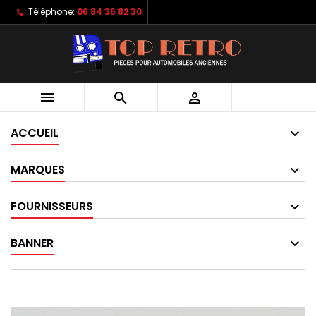
Téléphone:
06 84 36 82 30



ACCUEIL
MARQUES
FOURNISSEURS
BANNER