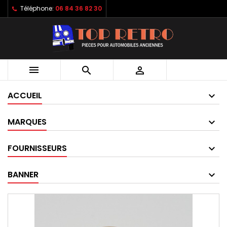
Téléphone:
06 84 36 82 30



ACCUEIL
MARQUES
FOURNISSEURS
BANNER