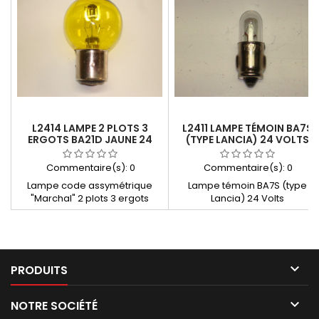
L2414 LAMPE 2 PLOTS 3
L2411 LAMPE TÉMOIN BA7S
ERGOTS BA21D JAUNE 24
(TYPE LANCIA) 24 VOLTS
VOLTS 36/36W
Commentaire(s):
0
Commentaire(s):
0
Lampe code assymétrique
Lampe témoin BA7S (type
"Marchal" 2 plots 3 ergots
Lancia) 24 Volts
BA21D 36/36W jaune

PRODUITS

NOTRE SOCIÉTÉ