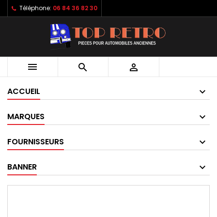
Téléphone:
06 84 36 82 30



ACCUEIL
MARQUES
FOURNISSEURS
BANNER