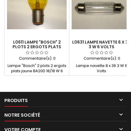
L0611 LAMPE "BOSCH" 2
L0631 LAMPE NAVETTE 6 X 36
PLOTS 2 ERGOTS PLATS
3 W 6 VOLTS
JAUNE BA20D 18/18 W 6
VOLTS
Commentaire(s):
0
Commentaire(s):
0
Lampe "Bosch" 2 plots 2 ergots
Lampe navette 8 x 36 3 W 6
plats jaune BA20D 18/18 W 6
Volts
Volts

PRODUITS

NOTRE SOCIÉTÉ

VOTRE COMPTE