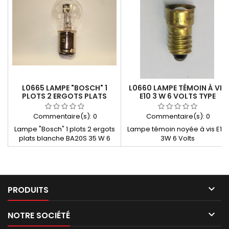
L0665 LAMPE "BOSCH" 1
L0660 LAMPE TÉMOIN À VIS
PLOTS 2 ERGOTS PLATS
E10 3 W 6 VOLTS TYPE
BLANCHE BA20S 35 W 6
"NOYÉE"
VOLTS
Commentaire(s):
0
Commentaire(s):
0
Lampe "Bosch" 1 plots 2 ergots
Lampe témoin noyée à vis E10
plats blanche BA20S 35 W 6
3W 6 Volts
Volts

PRODUITS

NOTRE SOCIÉTÉ