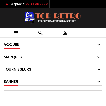
Téléphone:
06 84 36 82 30



ACCUEIL
MARQUES
FOURNISSEURS
BANNER