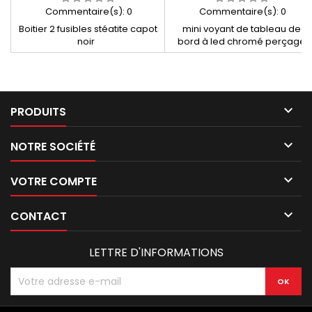
Commentaire(s):
0
Commentaire(s):
0
Boitier 2 fusibles stéatite capot
mini voyant de tableau de
noir
bord à led chromé perçage
diamètre 8 mm ROUGE 6/12
volts

PRODUITS

NOTRE SOCIÉTÉ

VOTRE COMPTE

CONTACT
LETTRE D'INFORMATIONS