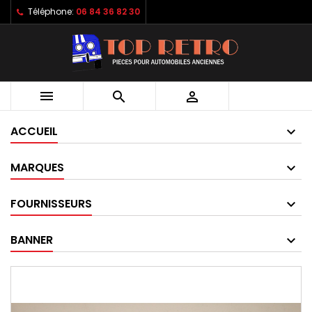
Téléphone:
06 84 36 82 30



ACCUEIL
MARQUES
FOURNISSEURS
BANNER