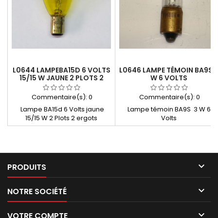
L0644 LAMPEBA15D 6 VOLTS
L0646 LAMPE TÉMOIN BA9S 
15/15 W JAUNE 2 PLOTS 2
W 6 VOLTS
ERGOTS
Commentaire(s):
0
Commentaire(s):
0
Lampe BA15d 6 Volts jaune
Lampe témoin BA9S 3 W 6
15/15 W 2 Plots 2 ergots
Volts

PRODUITS

NOTRE SOCIÉTÉ

VOTRE COMPTE