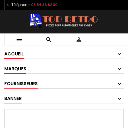
Téléphone:
06 84 36 82 30



ACCUEIL
MARQUES
FOURNISSEURS
BANNER