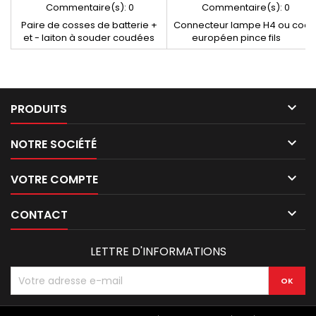
Commentaire(s):
0
Commentaire(s):
0
Paire de cosses de batterie +
Connecteur lampe H4 ou cod
et - laiton à souder coudées
européen pince fils
trou du cable 10 mm

PRODUITS

NOTRE SOCIÉTÉ

VOTRE COMPTE

CONTACT
LETTRE D'INFORMATIONS