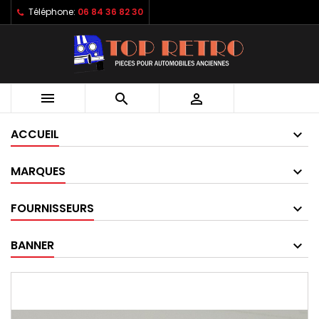
Téléphone:
06 84 36 82 30



ACCUEIL
MARQUES
FOURNISSEURS
BANNER