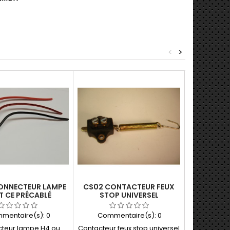
<
>
ONNECTEUR LAMPE
CS02 CONTACTEUR FEUX
5 FUSIBLE
T CE PRÉCABLÉ
STOP UNIVERSEL
2
mentaire(s):
0
Commentaire(s):
0
Comme
teur lampe H4 ou
Contacteur feux stop universel
Lot de 5 fus