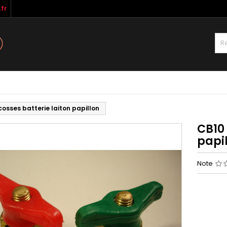
fr
cosses batterie laiton papillon
CB10 
papi
Note