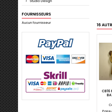
Studio Design
FOURNISSEURS
Aucun fournisseur
16 AUT
CB16 
BA
C
Paire