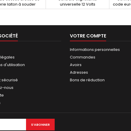
erie laiton à souder
universelle 12 Volts
code eu
SOCIÉTÉ
VOTRE COMPTE
Informations personnelles
 légales
Commandes
 d'utilisation
Avoirs
Adresses
 sécurisé
Bons de réduction
ez-nous
ite
s