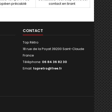
ropéen précablé
contact en tirant
32 m
CONTACT
Top Rétro
18 rue de la Poyat 39200 Saint-Claude
France
Téléphone:
06 84 36 82 30
Email:
topretro@free.fr