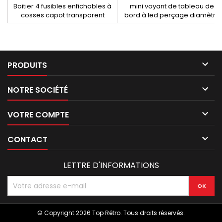
Boitier 4 fusibles enfichables à
mini voyant de tableau de
cosses capot transparent
bord à led perçage diamètre
10mm JAUNE 6/12 volts

PRODUITS

NOTRE SOCIÉTÉ

VOTRE COMPTE

CONTACT
LETTRE D'INFORMATIONS
© Copyright 2026 Top Rétro. Tous droits réservés.