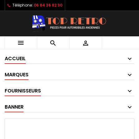
Téléphone:
06 84 36 82 30



ACCUEIL
MARQUES
FOURNISSEURS
BANNER