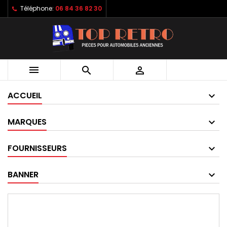
Téléphone:
06 84 36 82 30



ACCUEIL
MARQUES
FOURNISSEURS
BANNER