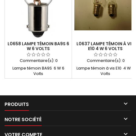
L0658 LAMPE TÉMOIN BA9S 6
L0637 LAMPE TÉMOIN À VIS
W 6 VOLTS
E10 4 W 6 VOLTS
Commentaire(s):
0
Commentaire(s):
0
Lampe témoin BA9S 6 W 6
Lampe témoin à vis E10 4 W 6
Volts
Volts

PRODUITS

NOTRE SOCIÉTÉ

VOTRE COMPTE